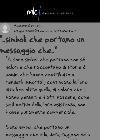
Massimo Cervelli
29 giu 2022
Tempo di lettura: 1 min
"..simboli che portano un
messaggio che.."
“Ci sono simboli che portano con sé 
valori e che raccontano di storie di 
uomini che hanno contribuito a 
renderli immortali, continuano la loro 
vita ben oltre quella di coloro che li 
hanno pensati e fatti nascere, come 
se il motivo della loro esistenza non 
fosse puramente commerciale.
Sono simboli che portano un 
messaggio che è la vera ragione della 