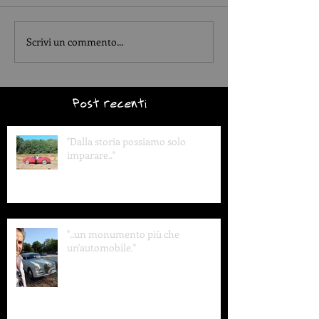
Scrivi un commento...
Post recenti
"Dalla storia possiamo solo
imparare.."
"..un monumento più che
un'automobile."