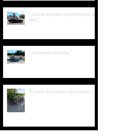
"..Lancia un passo avanti rispetto agli
altri.."
"..incontrare la storia.."
"E quelli che parlano di mercato.."