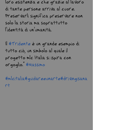
loro esistenza e che grazie al lavoro 
di tante persone arriva al cuore. 
Preservarli significa preservare non 
solo la storia ma soprattutto 
l’identità di un’umanità.
Il 
#Tridente
 è un grande esempio di 
tutto ciò, un simbolo al quale il 
progetto mlc Italia si ispira con 
orgoglio.” 
#Massimo
#mlcitalia
#guidareeunarte
#drivingisana
rt