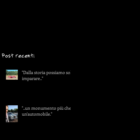
Post recenti
"Dalla storia possiamo solo
imparare.."
"..un monumento più che
un'automobile."