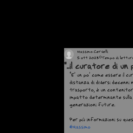
Massimo Cervelli
5 ott 2023
Tempo di lettura:
"..il curatore di un 
“E’ un po’ come essere il cur
distanza di diversi decenni
trasporto, è un contenitor
impatto determinante sulla c
generazioni future.
Per più informazioni su qu
#Massimo