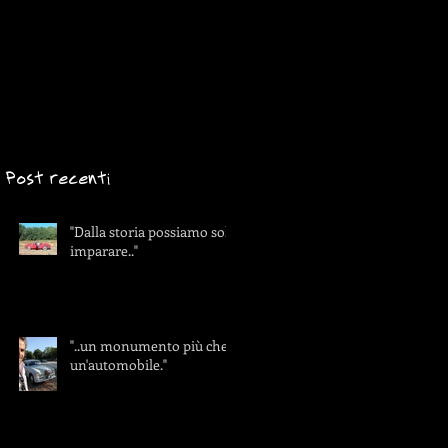
Post recenti
"Dalla storia possiamo solo
imparare.."
"..un monumento più che
un'automobile."