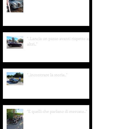
"..Lancia un passo avanti rispetto agli
altri.."
"..incontrare la storia.."
"E quelli che parlano di mercato.."