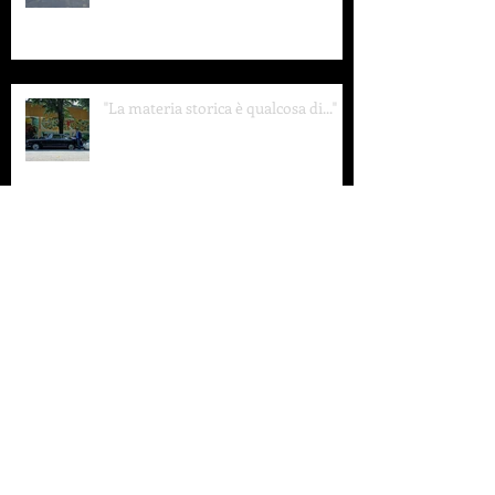
"La materia storica è qualcosa di..."
"American Lancia club."
"...Motorworld."