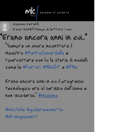
Massimo Cervelli
3 mar 2023
Tempo di lettura: 1 min
"Erano ancora anni in cui.."
“Sempre un onore incontrare il 
Maestro 
#PietroCamardella
 e 
ripercorrere con lui la storia di modelli 
come le 
#Ferrari
#456GT
 e 
#F40
.
Erano ancora anni in cui il progresso 
tecnologico era al servizio dell’Uomo e 
non viceversa.” 
#Massimo
#mlcitalia
#guidareeunarte
#drivingisanart