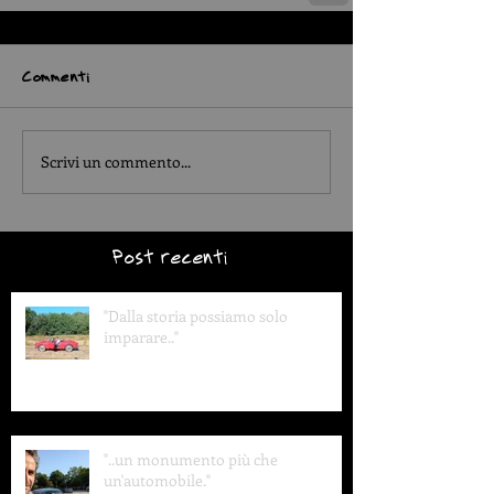
Commenti
Scrivi un commento...
Post recenti
"Dalla storia possiamo solo
imparare.."
"..un monumento più che
un'automobile."