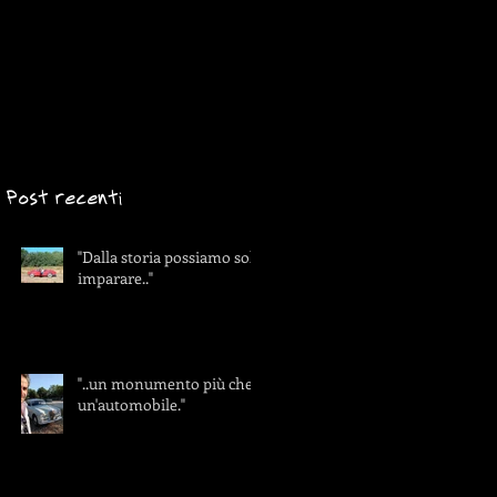
Post recenti
"Dalla storia possiamo solo
imparare.."
"..un monumento più che
un'automobile."