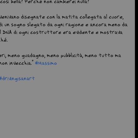
osì bella? Perché non cambierei nulla?
venivano disegnate con la matita collegata al cuore,  
i un sogno slegato da ogni ragione e ancora meno da 
Il DNA di ogni costruttore era evidente e mostrava 
ché.
ri, meno guadagno, meno pubblicità, meno tutto ma 
non invecchia.” 
#Massimo
#drivingisanart