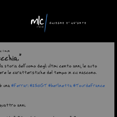
 1 min
ecchia.”
la storia dell’uomo degli ultimi cento anni, le auto 
ere le caratteristiche del tempo in cui nascono.
è una 
#Ferrari
#250GT
#berlinetta
#TourdeFrance
quattro anni.