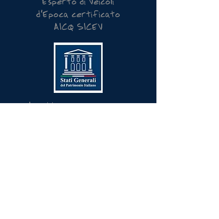
Esperto di Veicoli
d'Epoca certificato
AICQ SICEV
Ispettore Onorario per
il Motorismo Storico
Stati Generali del
Patrimonio Italiano
mlc Italia Guidare è
un'arte di Massimo Cervelli
Torino, Italia
P.I.
12349290010